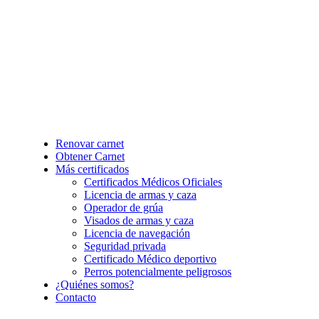
Renovar carnet
Obtener Carnet
Más certificados
Certificados Médicos Oficiales
Licencia de armas y caza
Operador de grúa
Visados de armas y caza
Licencia de navegación
Seguridad privada
Certificado Médico deportivo
Perros potencialmente peligrosos
¿Quiénes somos?
Contacto