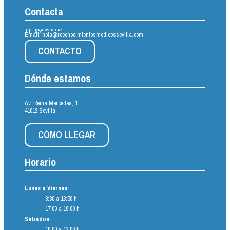
Contacta
Tlf:
954 62 93 61
Email:
hola@reconocimientosmedicossevilla.com
CONTACTO
Dónde estamos
Av. Reina Mercedes, 1
41012 Sevilla
CÓMO LLEGAR
Horario
Lunes a Viernes:
8:30 a 13:50 h
17:00 a 19:00 h
Sábados:
10:00 a 12:00 h