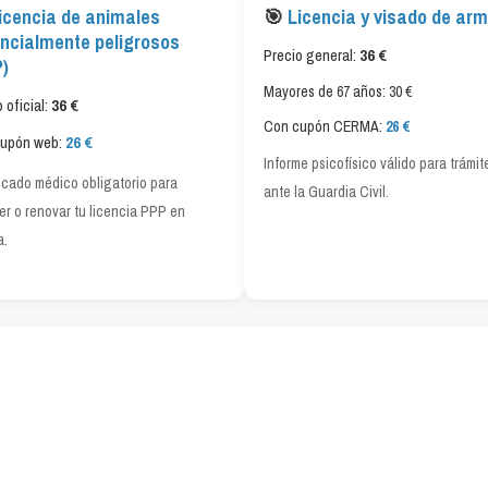
icencia de animales
🎯
Licencia y visado de ar
ncialmente peligrosos
Precio general:
36 €
)
Mayores de 67 años: 30 €
 oficial:
36 €
Con cupón CERMA:
26 €
cupón web:
26 €
Informe psicofísico válido para trámit
ficado médico obligatorio para
ante la Guardia Civil.
er o renovar tu licencia PPP en
a.